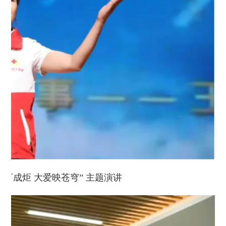
可成炬 大爱映苍穹” 主题演讲