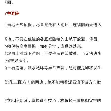
可返回。
流灾害避险
意收听当地天气预报，尽量避免在大雨后、连续阴雨天进入
安全高地，不要在低洼的谷底或陡峻的山坡下躲避、停留。
雨时必须保持高度警惕，如有异常，应迅速逃离。
顺着滑坡向上游或下游跑，不要停留在凹坡处。当无法逃离
注意保护好头部。
传来的土石崩落、洪水咆哮等异常声音，这可能是即将发生
泥石流垂直方向
的两边，绝不能朝着泥石流下游方向撤
，树立风险意识，掌握逃生技巧，构筑起一道抵御灾害的