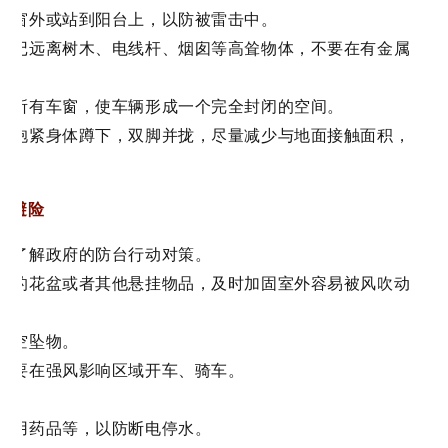
伸出窗外或站到阳台上，以防被雷击中。
，切记远离树木、电线杆、烟囱等高耸物体，不要在有金属
关闭所有车窗，使车辆形成一个完全封闭的空间。
地方抱紧身体蹲下，双脚并拢，尽量减少与地面接触面积，
害避险
息，了解政府的防台行动对策。
台上的花盆或者其他悬挂物品，及时加固室外容易被风吹动
心高空坠物。
，不要在强风影响区域开车、骑车。
。
及常用药品等，以防断电停水。