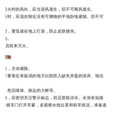
小、着火时的风向，应当逆风逃生，切不可顺风逃生。
避不及时，应选在附近没有可燃物的平地卧地避烟。切不可
尘。
脱下时，要迅速在地上打滚，防止皮肤烧伤。
上跑。
消防人员前来灭火。
害避险
少外出，主动避险。
志，不要靠近有旋涡的地方以防跌入缺失井盖的深井、地坑
建物、危旧墙体、路边的大树等。
的道路，应密切关注警示标志，切忌冒险涉水。水深未知路
先解锁车门打开车窗，多观察水线位置和前车情况，准备逃