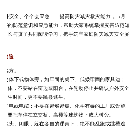
“人人讲安全、个个会应急——提高防灾减灾救灾能力”。5月
然灾害的防范意识和应急能力，帮助大家系统掌握灾害防范知
望家长与孩子共同阅读学习，携手筑牢家庭防灾减灾安全屏
害避险
全地方。
体的物体下或物体旁，如牢固的桌下、低矮牢固的家具边；
的物体，不要站在窗边或阳台，在晃动停止并确认户外安全
误逃生时间，更不要跳楼逃生。
街灯和电线电缆；不要在易燃易爆、化学有毒的工厂或设施
，不要把车停在立交桥、高楼等建筑物下或大树旁。
迅速抱头、闭眼，躲在各自的课桌下，绝不能乱跑或跳楼逃