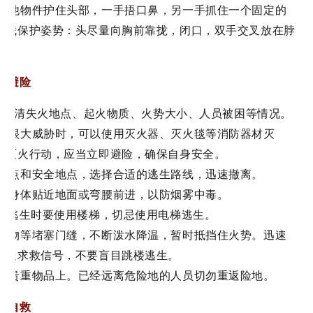
或其他物件护住头部，一手捂口鼻，另一手抓住一个固定的
自我保护姿势：头尽量向胸前靠拢，闭口，双手交叉放在脖
灾避险
报警时讲清失火地点、起火物质、火势大小、人员被困等情况。
造成很大威胁时，可以使用灭火器、灭火毯等消防器材灭
与灭火行动，应当立即避险，确保自身安全。
险地点和安全地点，选择合适的逃生路线，迅速撤离。
量将身体贴近地面或弯腰前进，以防烟雾中毒。
高楼逃生时要使用楼梯，切忌使用电梯逃生。
、衣物等堵塞门缝，不断泼水降温，暂时抵挡住火势。迅速
发送求救信号，不要盲目跳楼逃生。
撤离贵重物品上。已经远离危险地的人员切勿重返险地。
灾自救