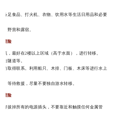
移；备足食品、打火机、衣物、饮用水等生活日用品和必要
游览、野营和露宿。
害避险
共建筑，最好在2楼以上区域（高于水面），进行转移。
、过街隧道等。
、消防取得联系。利用船只、木排、门板、木床等进行水上
躲避，等待救援，尽量不要独自游水转移。
害避险
，最好拔掉所有的电源插头，不要靠近和触摸任何金属管