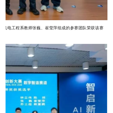
我院机电工程系教师张巍、崔莹萍组成的参赛团队荣获该赛